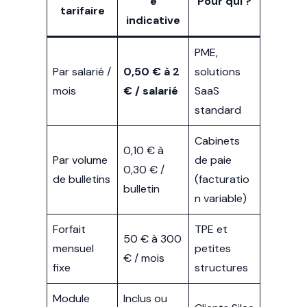
e
Pour qui ?
tarifaire
indicative
PME,
Par salarié /
0,50 € à 2
solutions
mois
€ / salarié
SaaS
standard
Cabinets
0,10 € à
Par volume
de paie
0,30 € /
de bulletins
(facturatio
bulletin
n variable)
Forfait
TPE et
50 € à 300
mensuel
petites
€ / mois
fixe
structures
Module
Inclus ou